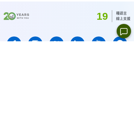
19
種語言
線上支援
IFCMARKETS. CORP.註冊於英屬維京群島, 註冊號為No. 669838 ,
維爾京群島金融服務委員會(BVI FSC)授權投資業務,
執照 No.
SIBA/L/14/1073
風險警告:
您有失去本金的風險. 保證金交易不適合所有投資者.
IFCMARKETS. CORP. 公司不向美國、BVI、俄羅斯公民提供服務.
網站導航:
網站地圖