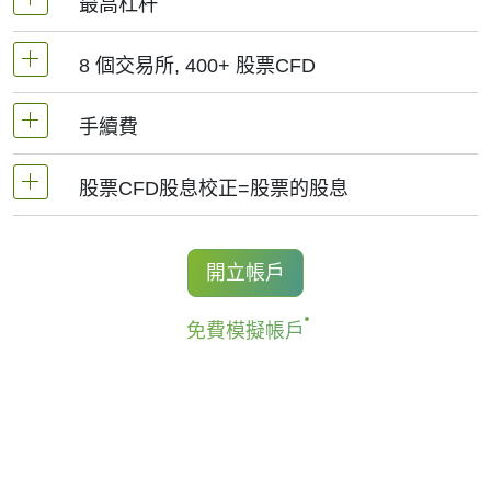
最高杠杆
8 個交易所, 400+ 股票CFD
MetaTrader4和MetaTrader5 -1：20（保證金5%）
手續費
NetTradeX平臺，股票差價合約的杠杆為交易帳戶
我們提供超過400個股票CFD, 其來自於全球8個主
杠杆（最高1:20）
要交易所 -
NYSE | Nasdaq
(美國),
Xetra
(德國),
股票CFD股息校正=股票的股息
手續費為交易量0.1%起, 美股-0.02$/股, 加拿大股
LSE
(英國),
ASX
(澳大利亞),
TSX
(加拿大),
HKEx
票- 0.03加元/股. 當開立和結清頭寸時收取手續費.
(香港),
TSE
(日本).
持有股票CFD多頭的交易者獲得股息調整，
開立帳戶
對於NetTradeX和Mt4, 最低手續費為1結算貨幣, 中
金額等於股息金額.
國股票最低手續費為8HKD, 日本股票 -100JPY, 加
免費模擬帳戶
更多資訊 "
股票CFD的股息日期(Stock CFDs
拿大股票 - 1.5加元. MT5平臺最低手續費為: 1
Dividend Dates)
".
USD/1EUR/100 JPY (美股為1USD).