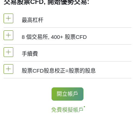
交易股票CFD, 開始優勢交易:
最高杠杆
8 個交易所, 400+ 股票CFD
MetaTrader4和MetaTrader5 -1：20（保證金5%）
手續費
NetTradeX平臺，股票差價合約的杠杆為交易帳戶
我們提供超過400個股票CFD, 其來自於全球8個主
杠杆（最高1:20）
要交易所 -
NYSE | Nasdaq
(美國),
Xetra
(德國),
股票CFD股息校正=股票的股息
手續費為交易量0.1%起, 美股-0.02$/股, 加拿大股
LSE
(英國),
ASX
(澳大利亞),
TSX
(加拿大),
HKEx
票- 0.03加元/股. 當開立和結清頭寸時收取手續費.
(香港),
TSE
(日本).
持有股票CFD多頭的交易者獲得股息調整，
開立帳戶
對於NetTradeX和Mt4, 最低手續費為1結算貨幣, 中
金額等於股息金額.
國股票最低手續費為8HKD, 日本股票 -100JPY, 加
免費模擬帳戶
更多資訊 "
股票CFD的股息日期(Stock CFDs
拿大股票 - 1.5加元. MT5平臺最低手續費為: 1
Dividend Dates)
".
USD/1EUR/100 JPY (美股為1USD).