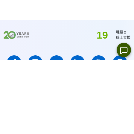
19
種語言
線上支援
IFCMARKETS. CORP.註冊於英屬維京群島, 註冊號為No. 669838 ,
維爾京群島金融服務委員會(BVI FSC)授權投資業務,
執照 No.
SIBA/L/14/1073
風險警告:
您有失去本金的風險. 保證金交易不適合所有投資者.
IFCMARKETS. CORP. 公司不向美國、BVI、俄羅斯公民提供服務.