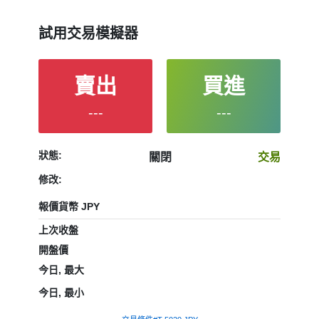
試用交易模擬器
賣出
買進
---
---
狀態:
關閉
交易
修改:
報價貨幣 JPY
上次收盤
開盤價
今日, 最大
今日, 最小