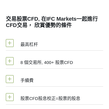
交易股票CFD, 在IFC Markets一起進行
CFD交易， 欣賞優勢的條件
最高杠杆
MetaTrader4和MetaTrader5 -1：20（保證金
8 個交易所, 400+ 股票CFD
5%）
我們提供超過400個股票CFD, 其來自於全球8
NetTradeX平臺，股票差價合約的杠杆為交易
手續費
個主要交易所 -
NYSE | Nasdaq
(美國),
Xetra
帳戶杠杆（最高1:20）
(德國),
LSE
(英國),
ASX
(澳大利亞),
TSX
(加拿
1股的手續費 - 0.15%
股票CFD股息校正=股票的股息
大),
HKEx
(香港),
TSE
(日本).
最低手續費 (NetTradeX, MT4帳戶) - 100 JPY