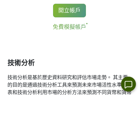
持有股票CFD多頭的交易者獲得股息調整，
開立帳戶
最低手續費 (MT5 帳戶) - 1 USD / 1 EUR / 100
金額等於股息金額.
JPY
免費模擬帳戶
更多資訊 "
股票CFD的股息日期(Stock CFDs
Dividend Dates)
".
技術分析
技術分析是基於歷史資料研究和評估市場走勢。 其主要
的目的是通過技術分析工具來預測未來市場活性水準。圖
表和技術分析利用市場的分析方法來預測不同貨幣和貨幣
對的價格。這種分析將允許您基於歷史價格進行市場預
測.
查看最新的技術分析， 5020:
5020 .
今日股市贏家和輸家