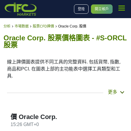
登陸
開立帳戶
分析
市場数据
股票CFD牌價
Oracle Corp. 股價
Oracle Corp. 股票價格圖表 - #S-ORCL
股票
線上牌價圖表提供不同工具的完整資料. 包括貨幣, 指數,
商品和PCI. 在圖表上部的主功能表中選擇工具類型和工
具.
您也可以選擇不同的時間段(從分鐘到星期). 可以看到當
更多
前和歷史牌價. 在圖表的下部, 您還可以選擇時間段, 設置
開始和結束的時間點. 您也可以選擇日本蠟燭圖或線圖(點
擊圖表左上角的按鈕).
價 Oracle Corp.
15:26 GMT+0