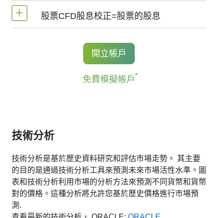
NetTradeX平臺，股票差價合約的杠杆為交易
個主要交易所 -
NYSE | Nasdaq
(美國),
Xetra
股票CFD股息校正=股票的股息
帳戶杠杆（最高1:20）
1股的手續費 - $0.02
(德國),
LSE
(英國),
ASX
(澳大利亞),
TSX
(加拿
大),
HKEx
(香港),
TSE
(日本).
最低手續費 (NetTradeX, MT4, MT5帳戶) - 1
持有股票CFD多頭的交易者獲得股息調整，
開立帳戶
USD
金額等於股息金額.
免費模擬帳戶
*#S-AAPL和#S-NVDA股票的最低手續費為10美
更多資訊 "
股票CFD的股息日期(Stock CFDs
金。
Dividend Dates)
".
技術分析
技術分析是基於歷史資料研究和評估市場走勢。 其主要
的目的是通過技術分析工具來預測未來市場活性水準。圖
表和技術分析利用市場的分析方法來預測不同貨幣和貨幣
對的價格。這種分析將允許您基於歷史價格進行市場預
測.
查看最新的技術分析， ORACLE:
ORACLE .