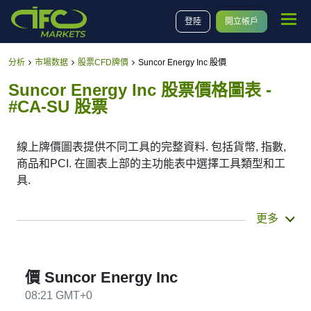
登陸
開立帳戶
分析
市場数据
股票CFD牌價
Suncor Energy Inc 股價
Suncor Energy Inc 股票價格圖表 -
#CA-SU 股票
線上牌價圖表提供不同工具的完整資料. 包括貨幣, 指數,
商品和PCI. 在圖表上部的主功能表中選擇工具類型和工
具.
您也可以選擇不同的時間段(從分鐘到星期). 可以看到當
更多
前和歷史牌價. 在圖表的下部, 您還可以選擇時間段, 設置
開始和結束的時間點. 您也可以選擇日本蠟燭圖或線圖(點
擊圖表左上角的按鈕).
價 Suncor Energy Inc
08:21 GMT+0