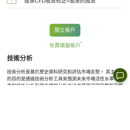
股票CFD股息校正=股票的股息
帳戶杠杆（最高1:20）
手續費為交易量0.1%起, 美股-0.02$/股, 加拿大
(德國),
LSE
(英國),
ASX
(澳大利亞),
TSX
(加拿
股票- 0.03加元/股. 當開立和結清頭寸時收取手
大),
HKEx
(香港),
TSE
(日本).
持有股票CFD多頭的交易者獲得股息調整，
續費.
金額等於股息金額.
開立帳戶
對於NetTradeX和Mt4, 最低手續費為1結算貨
更多資訊 "
股票CFD的股息日期(Stock CFDs
幣, 中國股票最低手續費為8HKD, 日本股票
免費模擬帳戶
Dividend Dates)
".
-100JPY, 加拿大股票 - 1.5加元. MT5平臺最低
技術分析
手續費為: 1 USD/1EUR/100 JPY (美股為
技術分析是基於歷史資料研究和評估市場走勢。 其主要
1USD).
的目的是通過技術分析工具來預測未來市場活性水準。圖
表和技術分析利用市場的分析方法來預測不同貨幣和貨幣
對的價格。這種分析將允許您基於歷史價格進行市場預
測.
查看最新的技術分析， SUNCOR-ENERGY:
SUNCOR-
ENERGY .