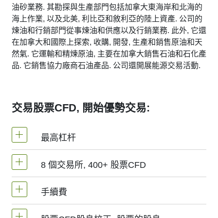
油砂業務. 其勘探與生產部門包括加拿大東海岸和北海的
海上作業, 以及北美, 利比亞和敘利亞的陸上資產. 公司的
煉油和行銷部門從事煉油和供應以及行銷業務. 此外, 它還
在加拿大和國際上探索, 收購, 開發, 生產和銷售原油和天
然氣. 它運輸和精煉原油, 主要在加拿大銷售石油和石化產
品. 它銷售協力廠商石油產品. 公司還開展能源交易活動.
交易股票CFD, 開始優勢交易:
最高杠杆
8 個交易所, 400+ 股票CFD
MetaTrader4和MetaTrader5 -1：20（保證金
5%）
手續費
我們提供超過400個股票CFD, 其來自於全球8
NetTradeX平臺，股票差價合約的杠杆為交易
個主要交易所 -
NYSE | Nasdaq
(美國),
Xetra