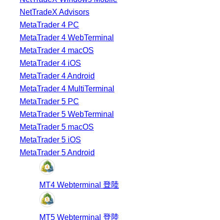
NetTradeX Advisors
MetaTrader 4 PC
MetaTrader 4 WebTerminal
MetaTrader 4 macOS
MetaTrader 4 iOS
MetaTrader 4 Android
MetaTrader 4 MultiTerminal
MetaTrader 5 PC
MetaTrader 5 WebTerminal
MetaTrader 5 macOS
MetaTrader 5 iOS
MetaTrader 5 Android
MT4 Webterminal 登陸
MT5 Webterminal 登陸