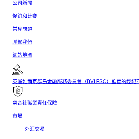
公司新聞
促銷和比賽
常見問題
聯繫我們
網站地圖
英屬維爾京群島金融服務委員會（BVI FSC）監管的經紀
勞合社職業責任保險
市場
外汇交易