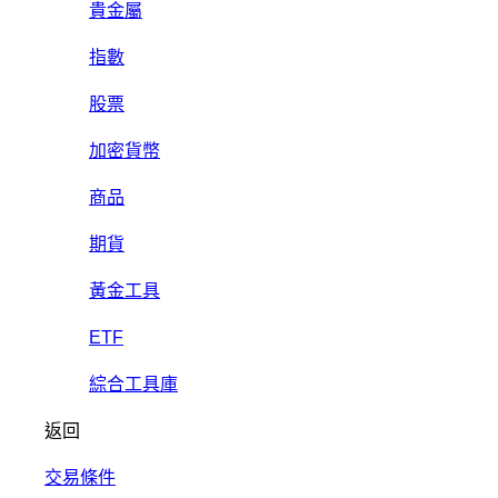
貴金屬
指數
股票
加密貨幣
商品
期貨
黃金工具
ETF
綜合工具庫
返回
交易條件