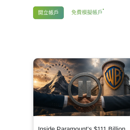
對於NetTradeX和Mt4, 最低手續費為1
持有股票CFD多頭的交易者獲得股息調
免費模擬帳戶
開立帳戶
USD/1EUR/100 JPY (美股為1USD).
金額等於股息金額.
更多資訊 "
股票CFD的股息日期(Stock CFDs
Inside Paramount’s $111 Billion