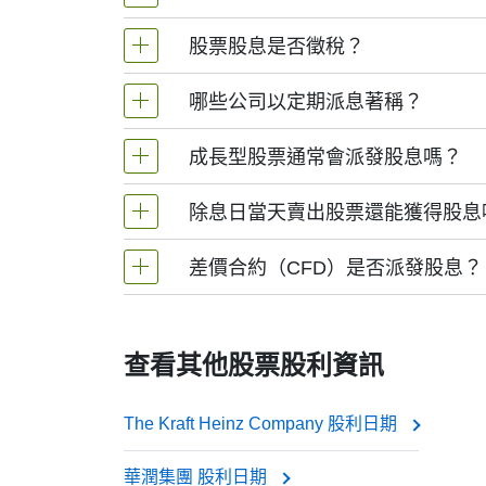
This is when the money actually lands in your
股票股息是指公司向股東支付的回報, 通常以
項將直接存入您的帳戶；若以股份支付, 您
So when people search for the “1199 dividend d
股票股息是否徵稅？
want to qualify for the dividend or know when the
股權登記日
：公司核查股東名冊的日期. 
哪些公司以定期派息著稱？
It’s also worth noting that 中遠太平洋 doesn’t pay h
是的. 多數國家將現金股息視為收入徵稅. 具
especially compared to companies like utiliti
除息日
：通常為股權登記日前一個交易日.
額外股票時可能產生稅負.
and AI development — than paying out cash.
成長型股票通常會派發股息嗎？
盈利穩定的大型成熟企業以持續派息聞名, 
Still, for long-term investors or anyone intere
returns are coming in.
除息日當天賣出股票還能獲得股息
通常不會. 成長型企業（尤其科技及快速擴
可口可樂
側重于未來股價上漲而非股息收益.
差價合約（CFD）是否派發股息？
可以. 只要在除息日前持有股票, 股息權即歸
強生
差價合約不支付實際股息, 因為您並不持有股
寶潔
查看其他股票股利資訊
埃克森美孚
若您買入（做多）差價合約, 股息金額將
The Kraft Heinz Company 股利日期
若您賣出（做空）差價合約, 股息金額將
華潤集團 股利日期
這些企業常被稱為“股息股”, 因投資者信賴其