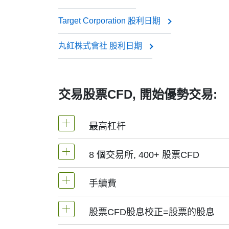
Target Corporation 股利日期
此項調整確保差價合約價格能反映股票的真實
丸紅株式會社 股利日期
交易股票CFD, 開始優勢交易:
最高杠杆
8 個交易所, 400+ 股票CFD
MetaTrader4和MetaTrader5 -1：2
手續費
NetTradeX平臺，股票差價合約的杠杆
我們提供超過400個股票CFD, 其來自於
(香港),
TSE
(日本).
股票CFD股息校正=股票的股息
手續費為交易量0.1%起, 美股-0.02$/