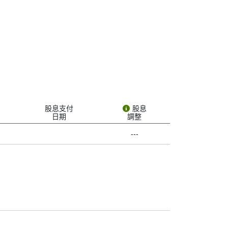
 date.” But what does it actually mean, and
k. Not all companies pay dividends, but 中遠太平洋
e. Here’s what each one means:
uch it will pay per share and sets the rest of
股息支付
股息
日期
調整
---
tock on or after the ex-date, you won’t get the
ht the stock before the ex-date, your name