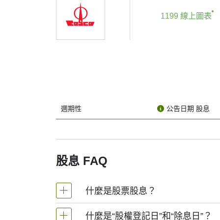
If you're keeping an eye on 中遠太平洋 (stock tick
why should you care?
1199 線上圖表
A dividend is a payment made by a company to 
does, though it’s known more for stock growth 
The dividend date isn’t just one date — there 
1. Declaration Date
This is when 中遠太平洋 officially announces that i
the schedule.
週期性
公告日期 股息
2. Ex-Dividend Date (or “Ex-Date”)
This one is crucial. To get the dividend, you ne
dividend this time around.
股息 FAQ
3. Record Date
This is when 中遠太平洋 looks at its list of shareh
should be on this list.
什麼是股票股息？
4. Payment Date
什麼是“股權登記日”和“除息日”？