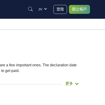
登陸
開立帳戶
ZH
 are a few important ones. The declaration date
to get paid.
lly get the money. 中遠太平洋 does pay dividends,
更多
te helps plan your investment moves.