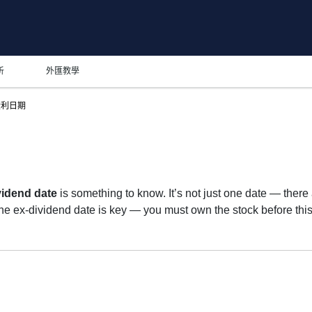
析
外匯教學
股利日期
vidend date
is something to know. It’s not just one date — there
-dividend date is key — you must own the stock before this 
st of shareholders, and the payment date is when you actua
n growth than big payouts. Still, knowing the 1199 dividend da