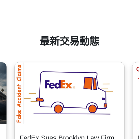
結算貨幣, 中國股票最低手續費為8HKD, 日本股票 -100JPY, 加拿大
整，
 Dividend Dates)
".
最新交易動態
FedEx Sues Brooklyn Law Firm