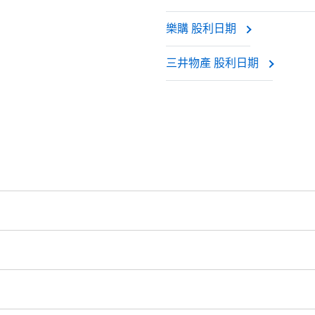
樂購 股利日期
市場價值, 如同您持有實際股票一般.
三井物產 股利日期
0（保證金5%）
為交易帳戶杠杆（最高1:20）
全球8個主要交易所 -
NYSE | Nasdaq
(美國),
Xetra
(德國),
LSE
(
股, 加拿大股票- 0.03加元/股. 當開立和結清頭寸時收取手續費.