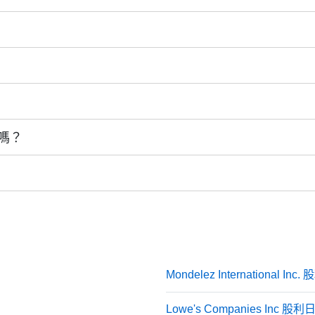
 account. 中遠太平洋 sends the dividend to all eligible shareholder
現金或額外股份形式發放, 作為持有其股票的獎勵. 這是企業與投
無需額外購買即可獲得更多股票.
ate,” they’re usually looking for either the ex-dividend date o
y’ll get paid.
若您在此日期前登記在冊, 即有資格獲得股息.
uge dividends. Its dividend yield (that’s the annual dividend as
體稅率因居住地而異, 但您需為收到的股息繳納稅款. 若以股票形式
es or consumer staples. That’s because 中遠太平洋 is focused more
 若您在此日期或之後購入股票, 將無法獲得即將發放的股息. 要
常見於公用事業、消費品、能源及銀行業. 典型代表包括：
sted in consistent income, keeping track of the 1199 dividend da
嗎？
張行業）往往保留利潤用於業務擴張. 例如亞馬遜或特斯拉等公司
屬投資者. 即使次日（除息日當天或之後）賣出股票, 仍可在公司
票. 但經紀商通常會對您的帳戶進行調整：
計入您的帳戶.
Mondelez International In
從您的帳戶扣除.
Lowe's Companies Inc 股
年復一年的穩定分紅.