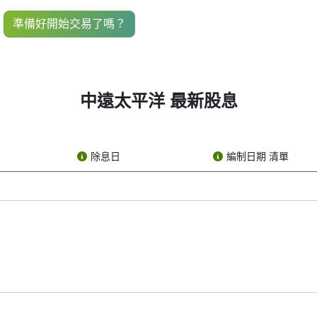
er: 1199), you’ve probably come across the term “1199 dividend
準備好開始交易了嗎？
its shareholders — kind of like a reward for owning its stoc
than high dividend payouts.
are actually several key dates that make up the dividend timelin
中遠太平洋 最新股息
t’s going to pay a dividend. The company tells the public how m
除息日
編制日期 清單
ed to own 1199 stock before the ex-dividend date. If you buy the s
olders and notes who should receive the dividend. If you boug