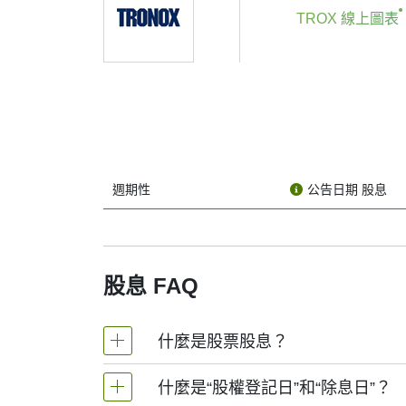
If you're keeping an eye on Tronox Holdings pl
TROX 線上圖表
mean, and why should you care?
A dividend is a payment made by a company to i
Holdings plc does, though it’s known more for 
The dividend date isn’t just one date — there 
1. Declaration Date
This is when Tronox Holdings plc officially ann
週期性
公告日期 股息
the rest of the schedule.
2. Ex-Dividend Date (or “Ex-Date”)
This one is crucial. To get the dividend, you ne
dividend this time around.
股息 FAQ
3. Record Date
This is when Tronox Holdings plc looks at its li
什麼是股票股息？
name should be on this list.
4. Payment Date
什麼是“股權登記日”和“除息日”？
股票股息是指公司向股東支付的回報, 通常以