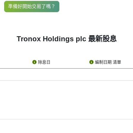
c (stock ticker: TROX), you’ve probably come across the term “T
準備好開始交易了嗎？
ts shareholders — kind of like a reward for owning its stock. N
stock growth than high dividend payouts.
Tronox Holdings plc 最新股息
are actually several key dates that make up the dividend timelin
ounces that it’s going to pay a dividend. The company tells the 
除息日
編制日期 清單
ed to own TROX stock before the ex-dividend date. If you buy the 
st of shareholders and notes who should receive the dividend. If
現金或額外股份形式發放, 作為持有其股票的獎勵. 這是企業與投