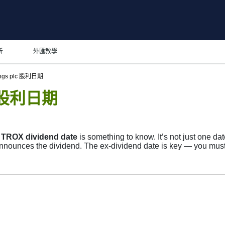
析
外匯教學
ings plc 股利日期
lc 股利日期
e
TROX dividend date
is something to know. It’s not just one d
nnounces the dividend. The ex-dividend date is key — you must o
ecks its list of shareholders, and the payment date is when you
ompany focuses more on growth than big payouts. Still, knowing