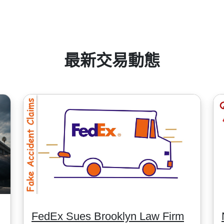
結算貨幣, 中國股票最低手續費為8HKD, 日本股票 -100JPY, 加拿大
整，
 Dividend Dates)
".
最新交易動態
FedEx Sues Brooklyn Law Firm