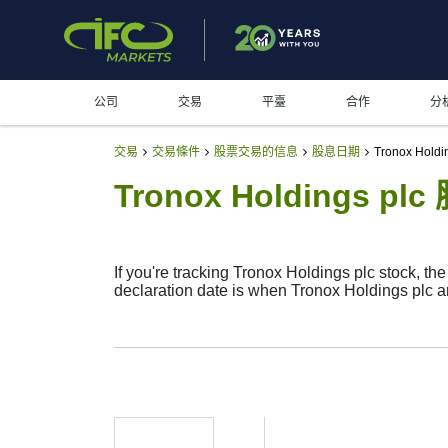
公司
交易
平臺
合作
分
交易
交易條件
股票交易的信息
股息日期
Tronox Hold
Tronox Holdings p
If you're tracking Tronox Holdings plc stock, th
declaration date is when Tronox Holdings plc a
The record date is when Tronox Holdings plc ch
does pay dividends, but they’re small — the c
investment moves.
TROX Dividend Date