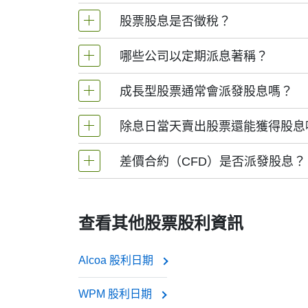
This is when the money actually lands in your a
項將直接存入您的帳戶；若以股份支付, 您
股票股息是否徵稅？
So when people search for the “TROX dividend d
股權登記日
：公司核查股東名冊的日期. 
they want to qualify for the dividend or know whe
哪些公司以定期派息著稱？
是的. 多數國家將現金股息視為收入徵稅. 具
It’s also worth noting that Tronox Holdings plc 
除息日
：通常為股權登記日前一個交易日.
額外股票時可能產生稅負.
quite low, especially compared to companies lik
成長型股票通常會派發股息嗎？
— like new chips and AI development — than p
盈利穩定的大型成熟企業以持續派息聞名, 
Still, for long-term investors or anyone intere
除息日當天賣出股票還能獲得股息
通常不會. 成長型企業（尤其科技及快速擴
returns are coming in.
可口可樂
側重于未來股價上漲而非股息收益.
差價合約（CFD）是否派發股息？
可以. 只要在除息日前持有股票, 股息權即歸
強生
差價合約不支付實際股息, 因為您並不持有股
寶潔
查看其他股票股利資訊
埃克森美孚
若您買入（做多）差價合約, 股息金額將
Alcoa 股利日期
若您賣出（做空）差價合約, 股息金額將
WPM 股利日期
這些企業常被稱為“股息股”, 因投資者信賴其