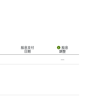
ROX dividend date.” But what does it actually
ot all companies pay dividends, but Tronox
e. Here’s what each one means:
public how much it will pay per share and sets
股息支付
股息
日期
調整
---
stock on or after the ex-date, you won’t get the
 you bought the stock before the ex-date, your
資者分享部分利潤的方式. 若以現金支付, 款