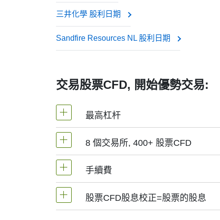
三井化學 股利日期
此項調整確保差價合約價格能反映股票的真實
Sandfire Resources NL 股利日期
交易股票CFD, 開始優勢交易:
最高杠杆
8 個交易所, 400+ 股票CFD
MetaTrader4和MetaTrader5 -1：2
手續費
NetTradeX平臺，股票差價合約的杠杆
我們提供超過400個股票CFD, 其來自於
(香港),
TSE
(日本).
股票CFD股息校正=股票的股息
手續費為交易量0.1%起, 美股-0.02$/