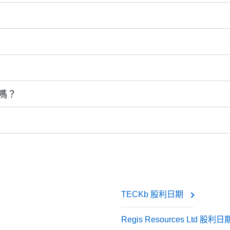
ccount. Tronox Holdings plc sends the dividend to all eligible s
無需額外購買即可獲得更多股票.
ate,” they’re usually looking for either the ex-dividend date 
若您在此日期前登記在冊, 即有資格獲得股息.
n they’ll get paid.
體稅率因居住地而異, 但您需為收到的股息繳納稅款. 若以股票形式
doesn’t pay huge dividends. Its dividend yield (that’s the annual 
 若您在此日期或之後購入股票, 將無法獲得即將發放的股息. 要
e utilities or consumer staples. That’s because Tronox Holdings
aying out cash.
常見於公用事業、消費品、能源及銀行業. 典型代表包括：
sted in consistent income, keeping track of the TROX dividend d
嗎？
張行業）往往保留利潤用於業務擴張. 例如亞馬遜或特斯拉等公司
屬投資者. 即使次日（除息日當天或之後）賣出股票, 仍可在公司
票. 但經紀商通常會對您的帳戶進行調整：
計入您的帳戶.
TECKb 股利日期
從您的帳戶扣除.
Regis Resources Ltd 股利日
年復一年的穩定分紅.