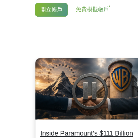
對於NetTradeX和Mt4, 最低手續費為1
持有股票CFD多頭的交易者獲得股息調
免費模擬帳戶
開立帳戶
USD/1EUR/100 JPY (美股為1USD).
金額等於股息金額.
更多資訊 "
股票CFD的股息日期(Stock CFDs
Inside Paramount’s $111 Billion