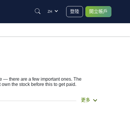
登陸
開立帳戶
ZH
ate — there are a few important ones. The
wn the stock before this to get paid.
 actually get the money. Tronox Holdings plc
更多
 the TROX dividend date helps plan your