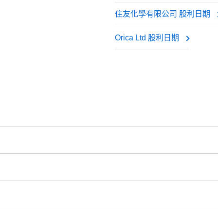
住友化學有限公司 股利日期
市場價值, 如同您持有實際股票一般.
Orica Ltd 股利日期
0（保證金5%）
為交易帳戶杠杆（最高1:20）
全球8個主要交易所 -
NYSE | Nasdaq
(美國),
Xetra
(德國),
LSE
(
股, 加拿大股票- 0.03加元/股. 當開立和結清頭寸時收取手續費.