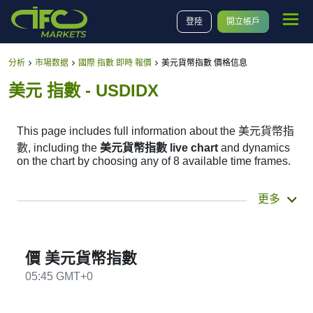
登陸
開立帳戶
分析
市場数据
國際 指數 即時 報價
美元貨幣指數 價格信息
美元 指數 - USDIDX
This page includes full information about the 美元貨幣指
數, including the
美元貨幣指數 live chart
and dynamics
on the chart by choosing any of 8 available time frames.
By moving the start and end of the timeframe in the
更多
bottom panel you can see both the current and the
historical price movements of the instrument. In addition,
you have an opportunity to choose the type of display of
the
美元貨幣指數 live chart
– Candles or Lines chart –
價 美元貨幣指數
through the buttons in the upper left corner of the chart.
05:45 GMT+0
All clients that have not yet decided which instrument to
trade are in the right place since reading the full
characteristics of the USDIDX and watching its