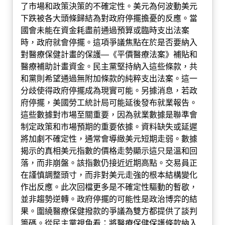
了市場和政策決策的不確定性。美元為何波動美元
下跌被各大頭條歸結為對政府停擺擔憂的反應。當
國會未能在資金耗盡前通過預算或臨時支出法案
時，政府就會停擺。這項爭議焦點在於是否要納入
對醫療保健計畫的保護—《平價醫療法案》補貼和
醫療補助計畫資金。民主黨堅持納入這些條款，共
和黨則希望通過無附加條款的純粹支出法案。這一
分歧使得政府停擺成為現實可能。另據消息，若政
府停擺，美國勞工統計局可能延後發布就業報告。
這些數據對市場至關重要，因為就業數據是聯準會
制定政策和市場預期的重要依據。資料缺失或延遲
將加劇不確定性，通常會導緻美元短期走弱。數據
揭示的真相美元指數的價格走勢顯示這只是溫和回
落，而非崩盤。該指數仍接近近期高點。交易員正
在謹慎調整頭寸，而非對美元走強的根本結構變化
作出反應。此次回檔更多是不確定性驅動的暫歇，
並非趨勢逆轉。政府停擺的可能性是政治博弈的結
果。圍繞醫療保健撥款的爭議為雙方都提供了談判
籌碼。從民主黨視角看：將醫療保健保護條款納入